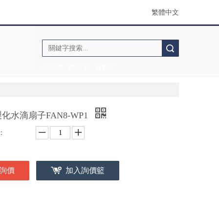
繁體中文
搜索
撲克牌
遊戲卡
資料夾
化水滴扇子FAN8-WP1
：
詢價
加入詢價籃