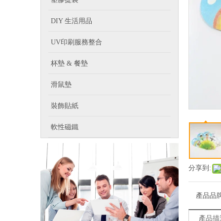
DIY 生活用品
UV印刷服務整合
杯墊 & 餐墊
滑鼠墊
裝飾貼紙
軟性磁鐵
分享到:
產品品
產品描