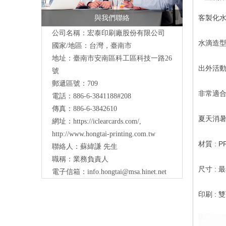
與我們聯絡
客製化水滴
公司名稱：宏泰印刷廠股份有限公司
水滴造型
國家/地區：台灣，臺南市
地址：
臺南市安南區科工區科技一路26
出外活
號
郵遞區號：709
非常適
電話：886-6-3841188#208
傳真：886-6-3842610
夏天消
網址：
https://iclearcards.com/
,
http://www.hongtai-printing.com.tw
材質 : P
聯絡人：蘇緯謙 先生
職稱：業務負責人
尺寸 : 
電子信箱：
info.hongtai@msa.hinet.net
印刷 : 