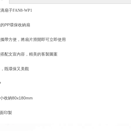
扇子FAN8-WP1
的PP環保收納扇
動攜帶方便，將扇片滑開即可立即使用
合搭配文宣內容，精美的客製圖案
暑，既環保又美觀
P
最小收納80x180mm
雙面印製