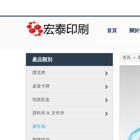
首頁
關於
首頁
»
產品類別
撲克牌
桌遊卡牌
包裝彩盒
資料夾 & 文件夾
廣告扇
塑膠提袋