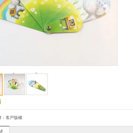
牌：
客戶版權
述