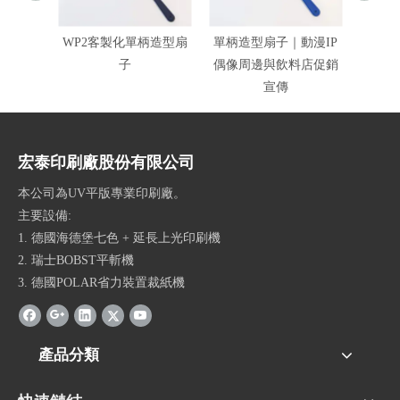
WP2客製化單柄造型扇
單柄造型扇子｜動漫IP
200
子
偶像周邊與飲料店促銷
宣傳
宏泰印刷廠股份有限公司
本公司為UV平版專業印刷廠。
主要設備:
1. 德國海德堡七色 + 延長上光印刷機
2. 瑞士BOBST平斬機
3. 德國POLAR省力裝置裁紙機
產品分類