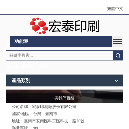
繁體中文
功能表
搜索
撲克牌
遊戲卡
資料夾
產品類別
與我們聯絡
公司名稱：宏泰印刷廠股份有限公司
國家/地區：台灣，臺南市
地址：
臺南市安南區科工區科技一路26號
郵遞區號：709