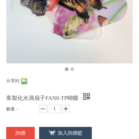
分享到:
客製化水滴扇子FAN8-TP蝴蝶
數量：
詢價
加入詢價籃