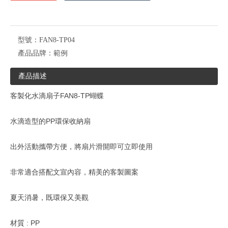
型號：
FAN8-TP04
產品品牌：
範例
產品描述
客製化水滴扇子FAN8-TP蝴蝶
水滴造型的PP環保收納扇
出外活動攜帶方便，將扇片滑開即可立即使用
非常適合搭配文宣內容，精美的客製圖案
夏天消暑，既環保又美觀
材質 : PP