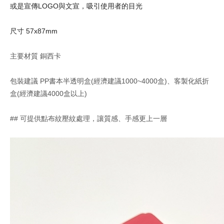
或是宣傳LOGO與文宣，吸引使用者的目光
尺寸 57x87mm
主要材質 銅西卡
包裝建議 PP書本半透明盒(經濟建議1000~4000盒)、客製化紙折
盒(經濟建議4000盒以上)
## 可提供點布紋壓紋處理，讓質感、手感更上一層