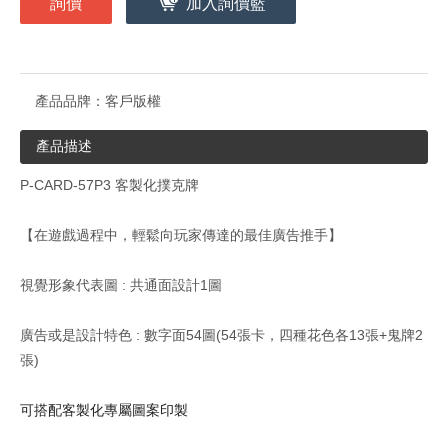
詢價
加入詢價籃
產品品牌：
客戶版權
產品描述
P-CARD-57P3
客製化撲克牌
【在遊戲過程中，輕鬆向玩家傳達的最佳廣告推手】
視覺形象代表圖 : 共通面設計1圖
廣告或是設計特色 : 數字面54圖(54張卡，四種花色各13張+鬼牌2
張)
可搭配客製化專屬圖案印製