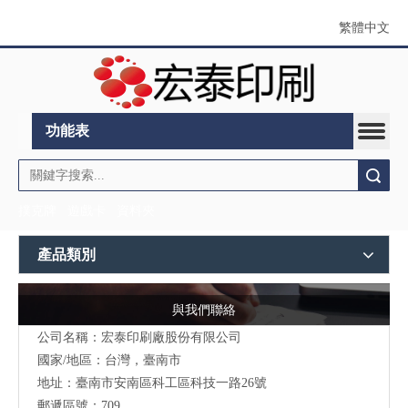
繁體中文
功能表
搜索
撲克牌
遊戲卡
資料夾
產品類別
與我們聯絡
公司名稱：宏泰印刷廠股份有限公司
國家/地區：台灣，臺南市
地址：
臺南市安南區科工區科技一路26號
郵遞區號：709