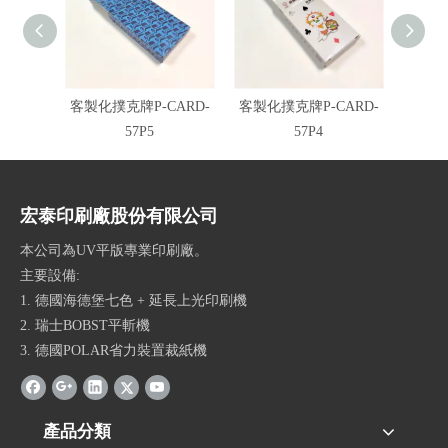
客製化撲克牌P-CARD-
客製化撲克牌P-CARD-
客製化
57P5
57P4
宏泰印刷廠股份有限公司
本公司為UV平版專業印刷廠。
主要設備:
1. 德國海德堡七色 + 延長上光印刷機
2. 瑞士BOBST平斬機
3. 德國POLAR省力裝置裁紙機
產品分類