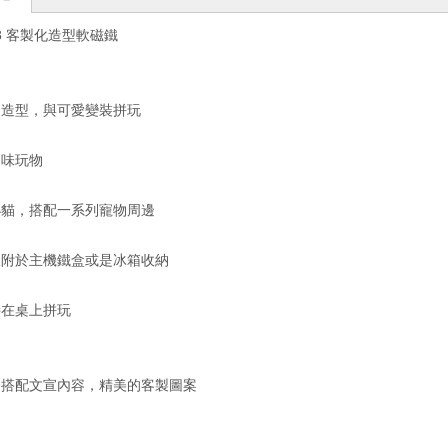
8
客製化造型軟磁鐵
物造型，與可愛變裝拼玩
趣味玩物
小貓，搭配一系列寵物周邊
吸附於主機鐵盒或是冰箱收納
接在桌上拼玩
合搭配文宣內容，精美的客製圖案