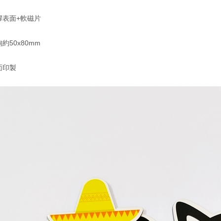
膠表面+軟磁片
約50x80mm
面印製