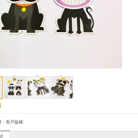
牌：
客戶版權
述