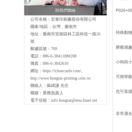
P026+0
與我們聯絡
公司名稱：宏泰印刷廠股份有限公司
國家/地區：台灣，臺南市
特殊動
地址：
臺南市安南區科工區科技一路26
號
療癒感
郵遞區號：709
電話：886-6-3841188#208
小狗與
傳真：886-6-3842610
網址：
https://iclearcards.com/
,
可簡單
http://www.hongtai-printing.com.tw
聯絡人：蘇緯謙 先生
也可直
職稱：業務負責人
電子信箱：
info.hongtai@msa.hinet.net
非常適