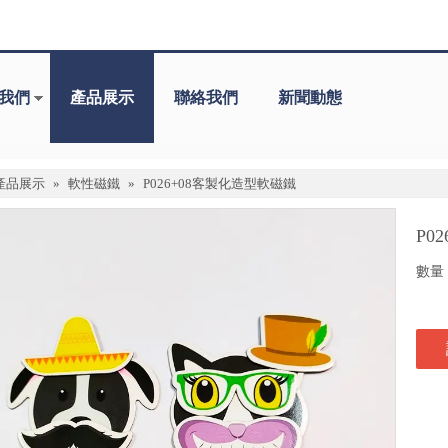
我們
產品展示
聯絡我們
新聞動態
產品展示
»
軟性磁鐵
»
P026+08客製化造型軟磁鐵
P0
數量