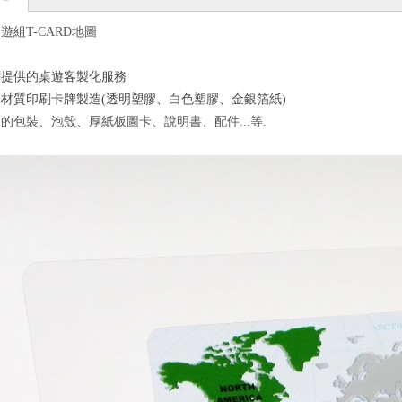
遊組T-CARD地圖
刷提供的桌遊客製化服務
材質印刷卡牌製造(透明塑膠、白色塑膠、金銀箔紙)
的包裝、泡殼、厚紙板圖卡、說明書、配件...
等.