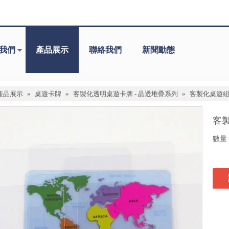
我們
產品展示
聯絡我們
新聞動態
產品展示
»
桌遊卡牌
»
客製化透明桌遊卡牌 - 晶透堆疊系列
»
客製化桌遊組T
客製
數量