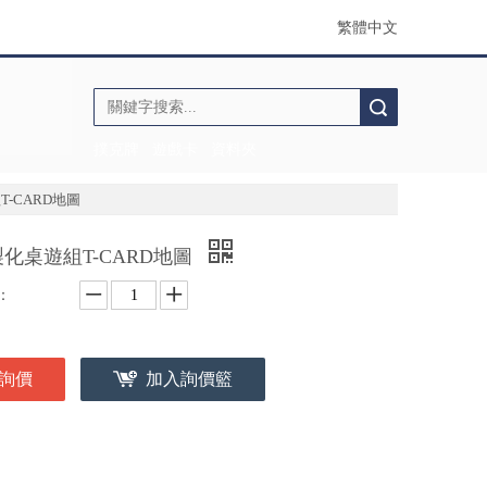
繁體中文
搜索
撲克牌
遊戲卡
資料夾
-CARD地圖
化桌遊組T-CARD地圖
：
詢價
加入詢價籃