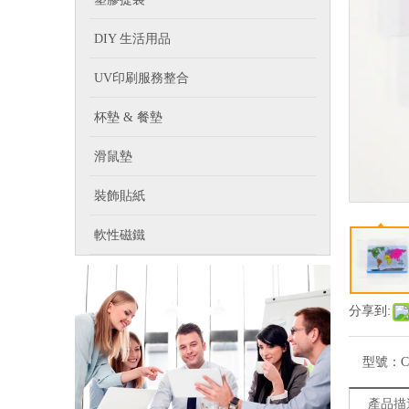
DIY 生活用品
UV印刷服務整合
杯墊 & 餐墊
滑鼠墊
裝飾貼紙
軟性磁鐵
分享到:
型號：
C
產品描