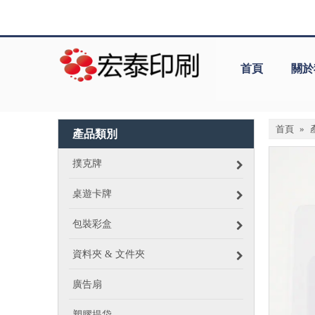
首頁
關於
首頁
»
產品類別
撲克牌
桌遊卡牌
包裝彩盒
資料夾 & 文件夾
廣告扇
塑膠提袋