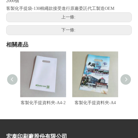
2000個
客製化手提袋-130棉繩款接受進行原廠委託代工製造OEM
上一條:
下一條:
相關產品
客製化手提資料夾-A4-2
客製化手提資料夾-A4
客製化
宏泰印刷廠股份有限公司