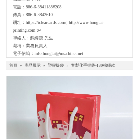
電話：886-6-3841188#208
傳真：886-6-3842610
網址：
https://iclearcards.com/
,
http://www.hongtai-
printing.com.tw
聯絡人：蘇緯謙 先生
職稱：業務負責人
電子信箱：
info.hongtai@msa.hinet.net
首頁
»
產品展示
»
塑膠提袋
»
客製化手提袋-130棉繩款