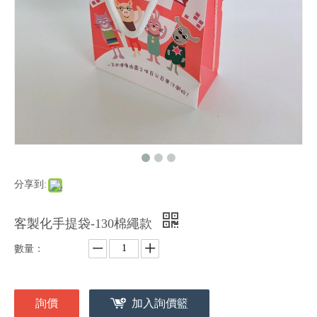
分享到:
客製化手提袋-130棉繩款
數量：
詢價
加入詢價籃