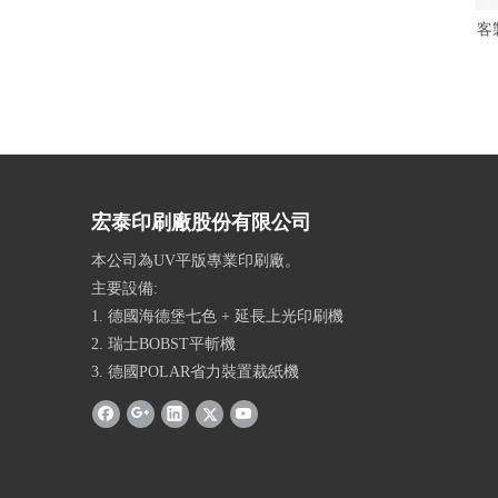
客
宏泰印刷廠股份有限公司
本公司為UV平版專業印刷廠。
主要設備:
1. 德國海德堡七色 + 延長上光印刷機
2. 瑞士BOBST平斬機
3. 德國POLAR省力裝置裁紙機