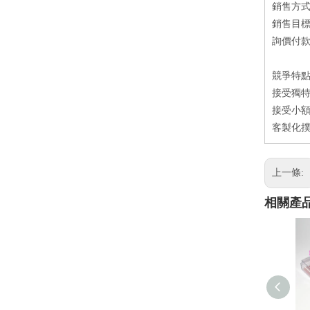
銷售方
銷售目
詢價付款方
競爭特
接受獨特
接受小額
客製化撲
上一條:
相關產