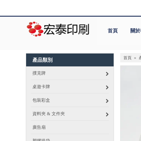
首頁
關於
首頁
»
產品類別
撲克牌
桌遊卡牌
包裝彩盒
資料夾 & 文件夾
廣告扇
塑膠提袋