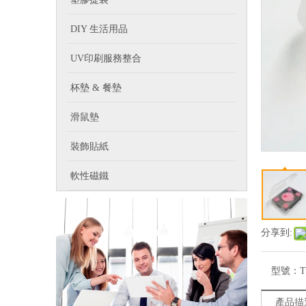
DIY 生活用品
UV印刷服務整合
杯墊 & 餐墊
滑鼠墊
裝飾貼紙
軟性磁鐵
分享到:
型號：
T
產品描