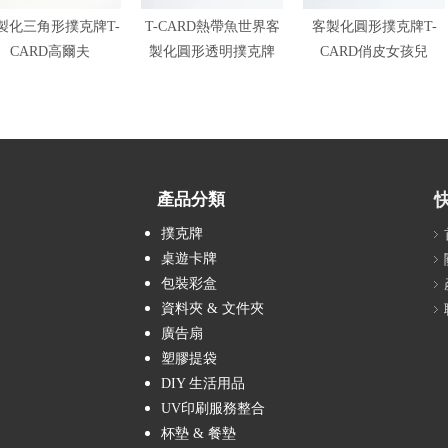
製化三角形撲克牌T-
T-CARD熱帶魚世界客
客製化圓形撲克牌T-
CARD高爾夫
製化圓形透明撲克牌
CARD俏皮女孩兒
產品分類
撲克牌
桌遊卡牌
包裝彩盒
資料夾 & 文件夾
廣告扇
塑膠提袋
DIY 生活用品
UV印刷服務整合
杯墊 & 餐墊