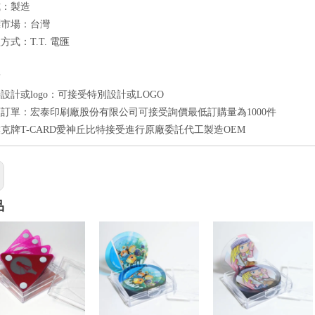
式：製造
標市場：台灣
式：T.T. 電匯
點
設計或logo：可接受特別設計或LOGO
訂單：宏泰印刷廠股份有限公司可接受詢價最低訂購量為1000件
克牌T-CARD愛神丘比特接受進行原廠委託代工製造OEM
品