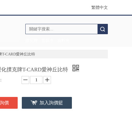
繁體中文
搜索
撲克牌
遊戲卡
資料夾
T-CARD愛神丘比特
化撲克牌T-CARD愛神丘比特
：
詢價
加入詢價籃