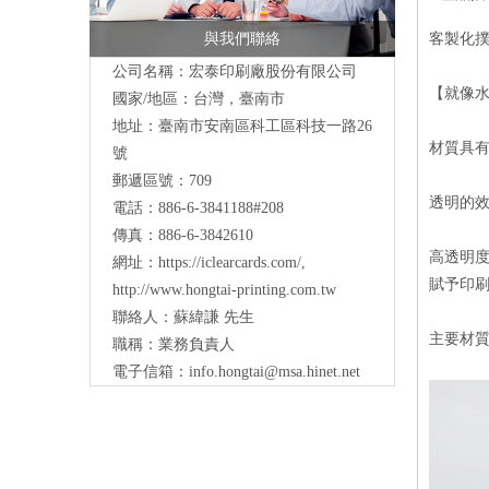
與我們聯絡
客製化撲
公司名稱：宏泰印刷廠股份有限公司
【就像
國家/地區：台灣，臺南市
地址：
臺南市安南區科工區科技一路26
材質具
號
郵遞區號：709
透明的
電話：886-6-3841188#208
傳真：886-6-3842610
高透明
網址：
https://iclearcards.com/
,
賦予印
http://www.hongtai-printing.com.tw
聯絡人：蘇緯謙 先生
主要材質 
職稱：業務負責人
電子信箱：
info.hongtai@msa.hinet.net