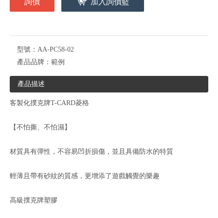
詢價
加入詢價籃
型號：
AA-PC58-02
產品品牌：
範例
產品描述
客製化撲克牌T-CARD菱格
【不怕撕、不怕濕】
材質具有彈性，不容易凹折損傷，並且具備防水的特質
輕薄且帶有砂紋的質感，更增添了遊戲觸覺的樂趣
高級撲克牌塑膠