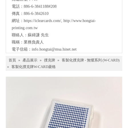
電話：886-6-3841188#208
傳真：886-6-3842610
網址：
https://iclearcards.com/
,
http://www.hongtai-
printing.com.tw
聯絡人：蘇緯謙 先生
職稱：業務負責人
電子信箱：
info.hongtai@msa.hinet.net
首頁
»
產品展示
»
撲克牌
»
客製化撲克牌 - 無懼系列 (W-CARD)
»
客製化撲克牌W-CARD菱格