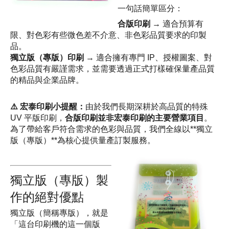
一句話簡單區分：
合版印刷
 → 適合預算有
限、對色彩有些微色差不介意、非色彩品質要求的印製
品。
獨立版（專版）印刷
 → 適合擁有專門 IP、授權圖案、對
色彩品質有嚴謹需求，並需要透過正式打樣確保量產品質
的精品與企業品牌。
⚠️ 宏泰印刷小提醒：
由於我們長期深耕於高品質的特殊 
UV 平版印刷，
合版印刷並非宏泰印刷的主要營業項目
。
為了帶給客戶符合需求的色彩與品質，我們全線以**獨立
版（專版）**為核心提供量產訂製服務。
獨立版（專版）製
作的絕對優點
獨立版（簡稱專版），就是
「這台印刷機的這一個版