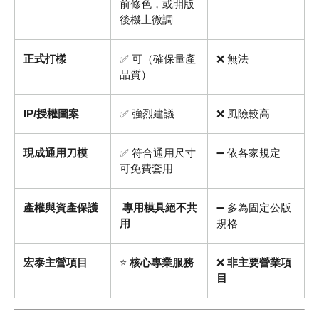
前修色，或開版
後機上微調
正式打樣
✅ 可（確保量產
❌ 無法
品質）
IP/授權圖案
✅ 強烈建議
❌ 風險較高
現成通用刀模
✅ 符合通用尺寸
➖ 依各家規定
可免費套用
產權與資產保護
專用模具絕不共
➖ 多為固定公版
用
規格
宏泰主營項目
⭐ 
核心專業服務
❌ 
非主要營業項
目