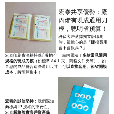
宏泰共享優勢：廠
內備有現成通用刀
模，聰明省預算！
許多客戶選擇獨立版印刷
時，最擔心的是「開模費用
會不會很高？」
宏泰印刷廠深耕特殊印刷多年，廠內累積了
多款常見通用
規格的現成刀模
（如標準 A4  L 夾、商務文件夾等）。如
果您的成品符合這些通用尺寸，
可以直接套用、節省開模
成本
，將預算集中！
宏泰的誠信堅持：
我們深知
商標與 IP 授權的重要性。
宏泰
嚴格落實客戶資產保