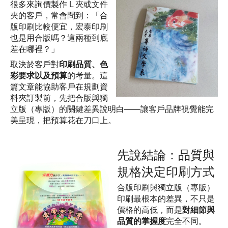
很多來詢價製作 L 夾或文件
夾的客戶，常會問到：「合
版印刷比較便宜，宏泰印刷
也是用合版嗎？這兩種到底
差在哪裡？」
取決於客戶對
印刷品質、色
彩要求以及預算
的考量。這
篇文章能協助客戶在規劃資
料夾訂製前，先把合版與獨
立版（專版）的關鍵差異說明白——讓客戶品牌視覺能完
美呈現，把預算花在刀口上。
先說結論：品質與
規格決定印刷方式
合版印刷與獨立版（專版）
印刷最根本的差異，不只是
價格的高低，而是
對細節與
品質的掌握度
完全不同。