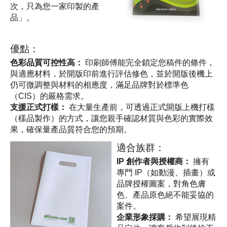
次，只為您一家印製的產
品」。
優點：
色彩品質可控性高：
 印刷師傅能完全鎖定您稿件的條件，
與適應材料，於開版印前進行評估修色，並於開版後
機
上
仍可微調整與材料的相應度，滿足品牌對於標準色
（CIS）的嚴格需求。
支援正式打樣：
 在大量生產前，可透過正式開版上機打樣
（樣品製作）的方式，讓您親手確認材質與色彩的實際效
果，確保量產品質符合您的預期。
適合族群：
IP 創作者與授權商：
 擁有
專門 IP（如動漫、插畫）或
品牌授權圖案，對角色膚
色、產品原色絕不能妥協的
案件。
企業形象採購：
 希望展現精