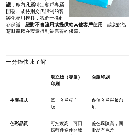
護
，廠內凡屬特定客戶專屬
開發、或特別交代限制的客
製化專用模具，我們一律封
存保護，
絕對不會流用或提供給其他客戶使用
，讓您的智
慧財產權在宏泰得到最完善的保障。
一分鐘快速了解：
獨立版（專版）
合版印刷
印刷
生產模式
單一客戶獨自一
多個客戶拼版印
版
刷
色彩品質
可控度高，可因
偏色風險高，同
應稿件條件開版
批易有色差